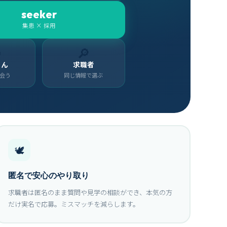
seeker
集患 × 採用

🔎
さん
求職者
会う
同じ情報で選ぶ
🕊
匿名で安心のやり取り
求職者は匿名のまま質問や見学の相談ができ、本気の方
だけ実名で応募。ミスマッチを減らします。