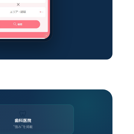
🦷
歯科医院
“強み”を掲載